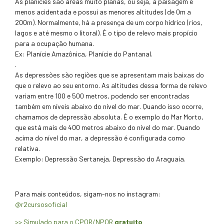
As planícies são áreas muito planas, ou seja, a paisagem é
menos acidentada e possui as menores altitudes (de 0m a
200m). Normalmente, há a presença de um corpo hídrico (rios,
lagos e até mesmo o litoral). É o tipo de relevo mais propício
para a ocupação humana.
Ex: Planície Amazônica, Planície do Pantanal.
.
As depressões são regiões que se apresentam mais baixas do
que o relevo ao seu entorno. As altitudes dessa forma de relevo
variam entre 100 e 500 metros, podendo ser encontradas
também em níveis abaixo do nível do mar. Quando isso ocorre,
chamamos de depressão absoluta. É o exemplo do Mar Morto,
que está mais de 400 metros abaixo do nível do mar. Quando
acima do nível do mar, a depressão é configurada como
relativa.
Exemplo: Depressão Sertaneja, Depressão do Araguaia.
Para mais conteúdos, sigam-nos no instagram:
@r2cursosoficial
>> Simulado para o CPOR/NPOR
gratuito