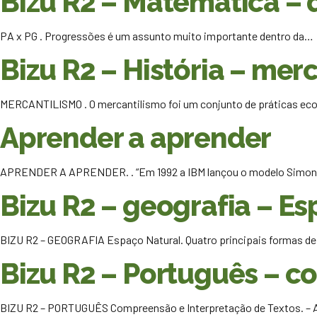
Bizu R2 – Matemática – 
PA x PG . Progressões é um assunto muito importante dentro da…
Bizu R2 – História – mer
MERCANTILISMO . O mercantilismo foi um conjunto de práticas e
Aprender a aprender
APRENDER A APRENDER. . “Em 1992 a IBM lançou o modelo Simo
Bizu R2 – geografia – E
BIZU R2 – GEOGRAFIA Espaço Natural. Quatro principais formas d
Bizu R2 – Português – c
BIZU R2 – PORTUGUÊS Compreensão e Interpretação de Textos. – A