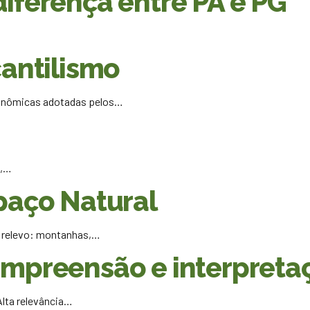
diferença entre PA e PG
cantilismo
conômicas adotadas pelos…
n,…
spaço Natural
e relevo: montanhas,…
ompreensão e interpreta
lta relevância…