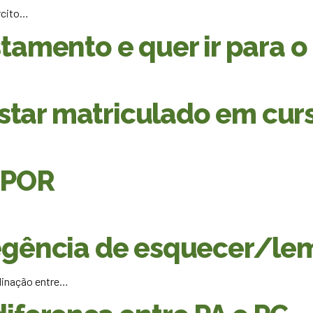
rcito…
istamento e quer ir par
tar matriculado em curs
NPOR
Regência de esquecer/le
dinação entre…