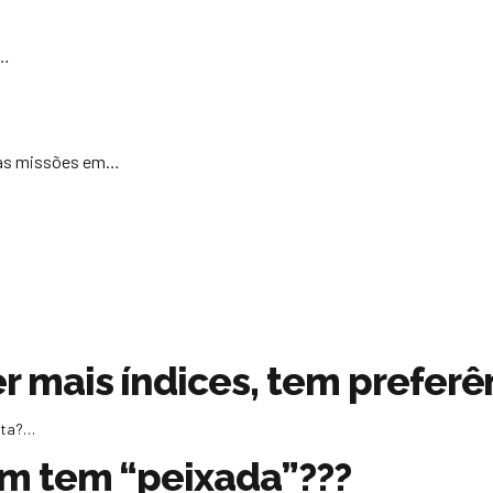
e…
rsas missões em…
mais índices, tem preferên
ista?…
m tem “peixada”???