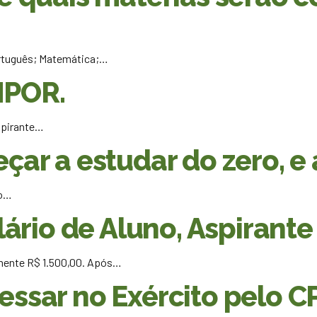
ortuguês; Matemática;…
NPOR.
spirante…
r a estudar do zero, e 
 o…
rio de Aluno, Aspirante
mente R$ 1.500,00. Após…
ressar no Exército pelo