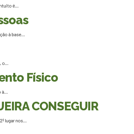
intuito é…
ssoas
eção à base…
a, o…
nto Físico
o à…
UEIRA CONSEGUIR
º lugar nos…