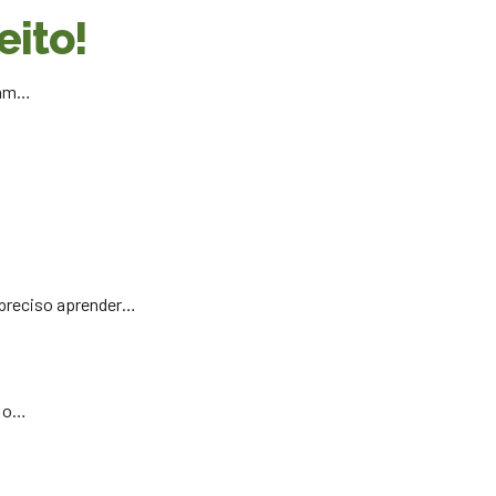
eito!
lam…
…
 preciso aprender…
e o…