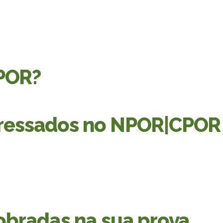
NPOR?
teressados no NPOR|CPOR
obradas na sua prova