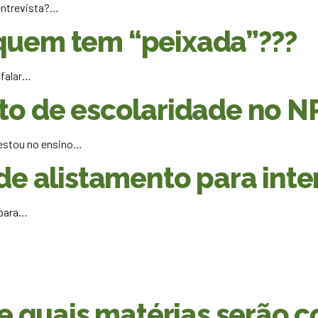
 entrevista?…
quem tem “peixada”???
 falar…
ito de escolaridade no 
“estou no ensino…
 de alistamento para in
 para…
quais matérias serão c